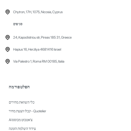
Chytron, 17H, 1075, Nicosia, Cyprus
סניפים
24, Kapodistriou str, Pireas 185 31, Greece
Hapius 16, Herzliya 4681416 Israel
Via Palestro 1, Roma RM 00185, Italia
הפלטפורמה
כלי השוואת מחירים
Quotelier - קבלו הצעת מחיר
צ'אטבוט מבוסס AI
עידוד השלמת הזמנה