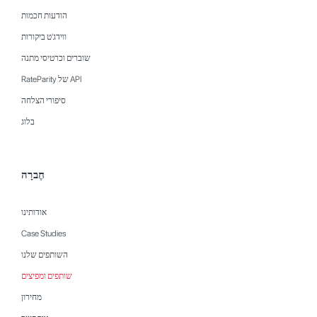
הודעות חכמות
ווידג'ט ביקורות
שוברים וכרטיסי מתנה
API של RateParity
סיפורי הצלחה
בלוג
חֶברָה
אודותינו
Case Studies
השותפים שלנו
שותפים ומפיצים
מחירון